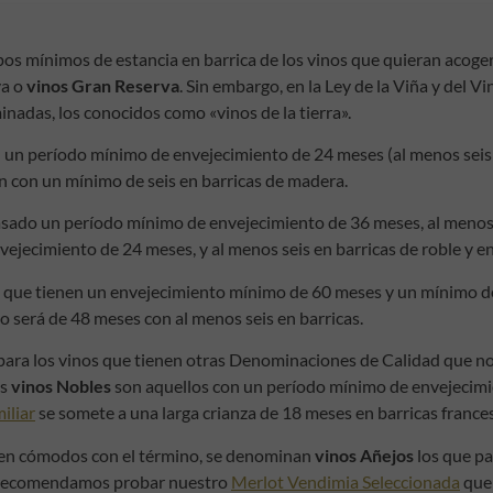
 mínimos de estancia en barrica de los vinos que quieran acogerse
va o
vinos Gran Reserva
. Sin embargo, en la Ley de la Viña y del V
inadas, los conocidos como «vinos de la tierra».
con un período mínimo de envejecimiento de 24 meses (al menos seis 
 con un mínimo de seis en barricas de madera.
asado un período mínimo de envejecimiento de 36 meses, al menos 
jecimiento de 24 meses, y al menos seis en barricas de roble y en 
s que tienen un envejecimiento mínimo de 60 meses y un mínimo de 
 será de 48 meses con al menos seis en barricas.
l para los vinos que tienen otras Denominaciones de Calidad que no 
os
vinos Nobles
son aquellos con un período mínimo de envejecimie
iliar
se somete a una larga crianza de 18 meses en barricas france
ten cómodos con el término, se denominan
vinos Añejos
los que pa
e recomendamos probar nuestro
Merlot Vendimia Seleccionada
que 