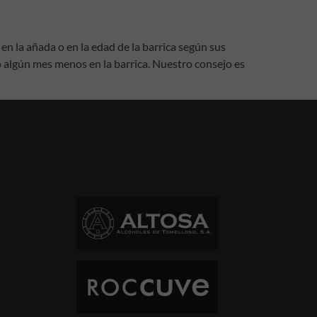
 en la añada o en la edad de la barrica según sus
algún mes menos en la barrica. Nuestro consejo es