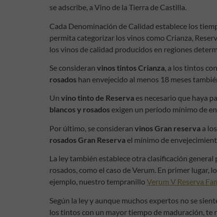
se adscribe, a Vino de la Tierra de Castilla.
Cada Denominación de Calidad establece los tiempos
permita categorizar los vinos como Crianza, Reser
los vinos de calidad producidos en regiones determ
Se consideran
vinos tintos Crianza
, a los tintos 
rosados
han envejecido al menos 18 meses también
Un
vino tinto de Reserva
es necesario que haya p
blancos y rosados
exigen un período mínimo de enve
Por último, se consideran
vinos
Gran reserva
a lo
rosados Gran Reserva
el mínimo de envejecimiento
La ley también establece otra clasificación genera
rosados, como el caso de Verum. En primer lugar, l
ejemplo, nuestro tempranillo
Verum V Reserva Fam
Según la ley y aunque muchos expertos no se sien
los tintos con un mayor tiempo de maduración, t