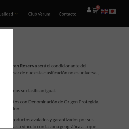
0
ualidad
Club Verum
Contacto
vino Gran Reserva
será el condicionante del
 a pesar de que esta clasificación no es universal,
 los vinos se clasifican igual.
s productos con Denominación de Origen Protegida.
ta el vino.
otros productos avalados y garantizados por sus
rantiza su vínculo con la zona geográfica a la que