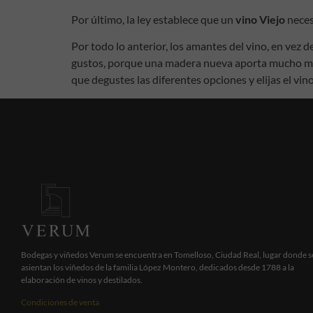
Por último, la ley establece que un
vino Viejo
neces
Por todo lo anterior, los amantes del vino, en vez d
gustos, porque una madera nueva aporta mucho más
que degustes las diferentes opciones y elijas el vi
Bodegas y viñedos Verum se encuentra en Tomelloso, Ciudad Real, lugar donde s
asientan los viñedos de la familia López Montero, dedicados desde 1788 a la
elaboración de vinos y destilados.
Condiciones de venta