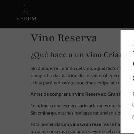
Vino Reserva
¿Qué hace a un
vino Crianza
Sin duda, en el mundo del vino, aquel factor funda
tiempo. La clasificación de los vinos obedece espec
si hay parámetros que podemos estipular como es
Antes de
comprar un vino Reserva o Gran Reserv
Lo primero que es necesario aclarar es que la clasif
Sin embargo, muchas bodegas renuncian a etiquetar 
Esta nomenclatura
vino Gran reserva
se ha extend
propios consejos reguladores. Este es el caso de Ve