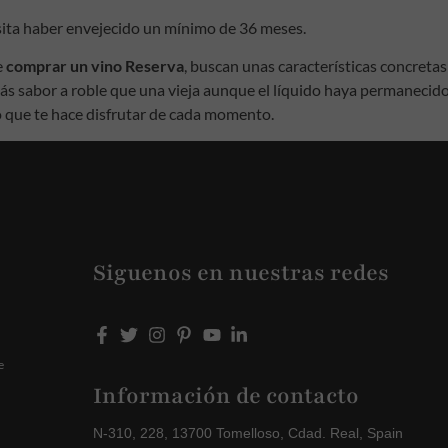
ita haber envejecido un mínimo de 36 meses.
e
comprar un vino Reserva
, buscan unas características concretas
 sabor a roble que una vieja aunque el líquido haya permanecido 
no que te hace disfrutar de cada momento.
Siguenos en nuestras redes
e
Información de contacto
N-310, 228, 13700 Tomelloso, Cdad. Real, Spain