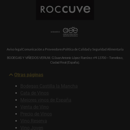
Aviso legal
Comunicación a Proveedores
Política de Calidad y Seguridad Alimentaria
BODEGAS Y VIÑEDOS VERUM. C/Juan Antonio López Ramírez nº4 13700 – Tomelloso,
Ciudad Real (España).
Otras páginas
Bodegas Castilla la Mancha
Cata de Vinos
Mejores vinos de España
Venta de Vino
Precio de Vinos
Vino Reserva
Vino Joven