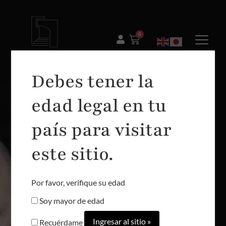
0
Debes tener la
edad legal en tu
TRADICIÓN
país para visitar
UNA HISTORIA
LIGADA AL
este sitio.
SABER DE
NUESTROS
ANTEPASADOS
Por favor, verifique su edad
Soy mayor de edad
Verum se encuentra
en Tomelloso
Recuérdame