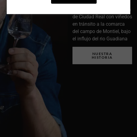
En el vértice de la provincia
de Ciudad Real con viñedos
en tránsito a la comarca
del campo de Montiel, bajo
el influjo del rio Guadiana
NUESTRA
HISTORIA